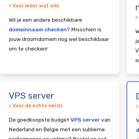
> Voor ieder wat wils
>
Wil je een andere beschikbare
domeinnaam checken
? Misschien is
W
jouw droomdomein nog wel beschikbaar
j
om te checken!
V
s
VPS server
> Voor de echte nerds
>
De goedkoopste budget
VPS server
van
V
Nederland en Belgie met een sublieme
d
performance en uptime? Bestel en zet