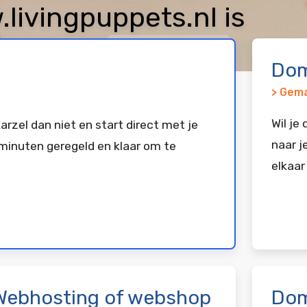
ivingpuppets.nl is
keerd bij
Vimexx
Dom
> Gema
Wil je
arzel dan niet en start direct met je
naar j
minuten geregeld en klaar om te
elkaar
Webhosting of webshop
Dom