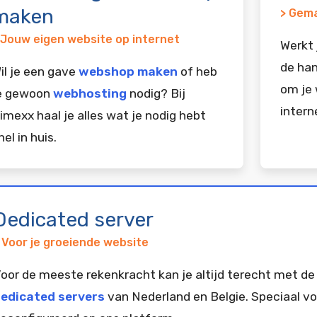
maken
> Gema
 Jouw eigen website op internet
Werkt 
de han
il je een gave
webshop maken
of heb
om je 
e gewoon
webhosting
nodig? Bij
intern
imexx haal je alles wat je nodig hebt
nel in huis.
Dedicated server
 Voor je groeiende website
oor de meeste rekenkracht kan je altijd terecht met de
edicated servers
van Nederland en Belgie. Speciaal vo